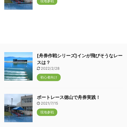
現地参戦
[舟券作戦シリーズ]インが飛びそうなレー
スは？
2022/2/28
初心者向け
ボートレース徳山で舟券実践！
2021/7/15
現地参戦