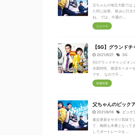
父ちゃんの地元大阪では 
た同じ結果。 飲みに行き
ね。 では、今週の ...
ニュース
【SG】グランドチ
2021/6/21
SG
SGグランドチャンピオン
水面特性、推奨モーターを
です。 なので干 ...
舟券対策
父ちゃんのピックア
2021/6/16
ピック
最近更新をサボり気味でし
て、梅雨も本番となってき
してボートレースを ...