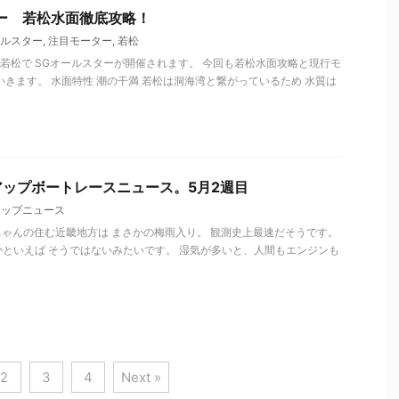
ー 若松水面徹底攻略！
ルスター
,
注目モーター
,
若松
ス若松で SGオールスターが開催されます。 今回も若松水面攻略と現行モ
いきます。 水面特性 潮の干満 若松は洞海湾と繋がっているため 水質は
ップボートレースニュース。5月2週目
アップニュース
ちゃんの住む近畿地方は まさかの梅雨入り。 観測史上最速だそうです。
といえば そうではないみたいです。 湿気が多いと、人間もエンジンも
2
3
4
Next »