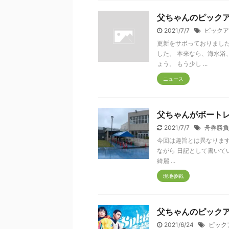
父ちゃんのピックア
2021/7/7
ピックア
更新をサボっておりました
した。 本来なら、海水浴
ょう。 もう少し ...
ニュース
父ちゃんがボート
2021/7/7
舟券勝負
今回は趣旨とは異なります
ながら 日記として書いて
綺麗 ...
現地参戦
父ちゃんのピックア
2021/6/24
ピック