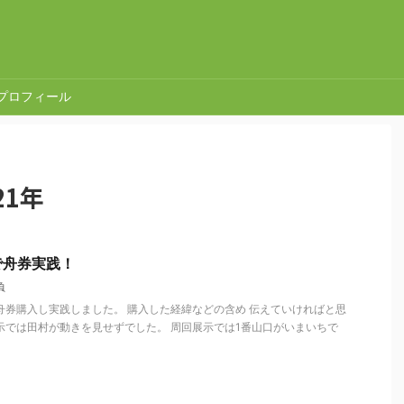
プロフィール
21年
で舟券実践！
負
舟券購入し実践しました。 購入した経緯などの含め 伝えていければと思
展示では田村が動きを見せずでした。 周回展示では1番山口がいまいちで