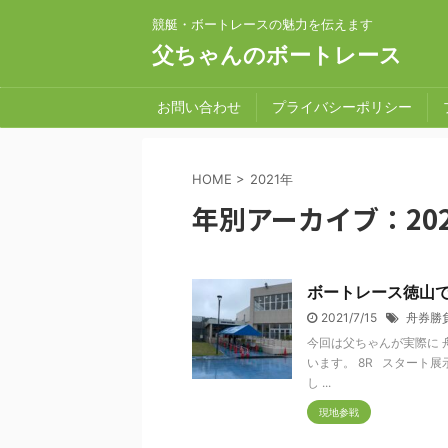
競艇・ボートレースの魅力を伝えます
父ちゃんのボートレース
お問い合わせ
プライバシーポリシー
HOME
>
2021年
年別アーカイブ：20
ボートレース徳山
2021/7/15
舟券勝
今回は父ちゃんが実際に 
います。 8R スタート
し ...
現地参戦