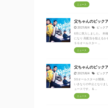
ニュース
父ちゃんのピックア
2021/6/4
ピック
6月に突入しました。 本
になり 高配当を狙えるか
ＳＧオールスター ...
ニュース
父ちゃんのピックア
2021/6/4
ピック
SGオールスターが開幕。
いきなりの中止となりまし
ュースです。 & ...
ニュース