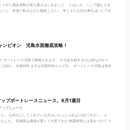
ようやく感染者数が落ち着きはじめました。 とはいえ、ここで緩むとま
たいし、本場で飲みながら観戦 したい。 早くそんな日が来ればいいです
ャンピオン 児島水面徹底攻略！
が ボートレース児島で開催されます。 今大会を制するのは誰なのか？
ご紹介。 水面特性 まずは水面特性からです。 ボートレース児島は海水
ップボートレースニュース。6月1週目
アップニュース
た。 心待ちにしてくれている方がいらっしゃれば の話ですが…。 さ
たした。 長梅雨は身体が重くて大変ですが 体調管理には気をつけて そ