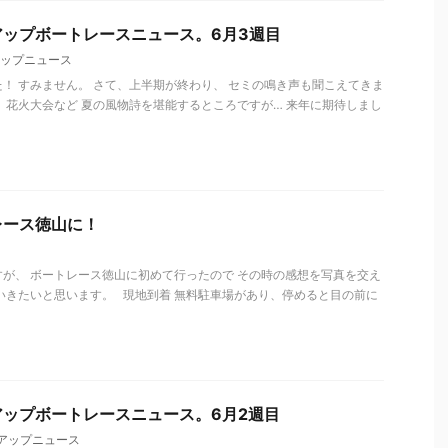
ップボートレースニュース。6月3週目
ップニュース
！ すみません。 さて、上半期が終わり、 セミの鳴き声も聞こえてきま
、花火大会など 夏の風物詩を堪能するところですが… 来年に期待しまし
レース徳山に！
が、 ボートレース徳山に初めて行ったので その時の感想を写真を交え
いきたいと思います。 現地到着 無料駐車場があり、停めると目の前に
ップボートレースニュース。6月2週目
アップニュース