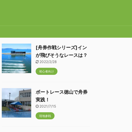
[舟券作戦シリーズ]イン
が飛びそうなレースは？
2022/2/28
初心者向け
ボートレース徳山で舟券
実践！
2021/7/15
現地参戦