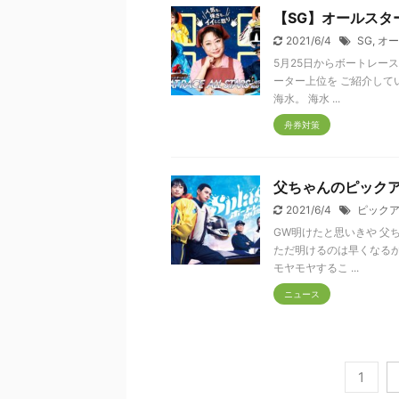
【SG】オールスタ
2021/6/4
SG
,
オー
5月25日からボートレー
ーター上位を ご紹介して
海水。 海水 ...
舟券対策
父ちゃんのピックア
2021/6/4
ピック
GW明けたと思いきや 父
ただ明けるのは早くなるか
モヤモヤするこ ...
ニュース
1