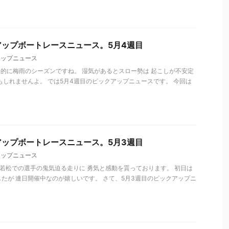
ップボートレースニュース。5月4週目
アップニュース
格的に梅雨のシーズンですね。 湿気があるとスロー勢は 起こしが不安定
もしれませんよ。 では5月4週目のピックアップニュースです。 今回は
ップボートレースニュース。5月3週目
アップニュース
 若松での選手の鬼気迫る走りに 勇気と感動を貰っております。 初日は
たが 連日開催中なのが嬉しいです。 さて、5月3週目のピックアップニ