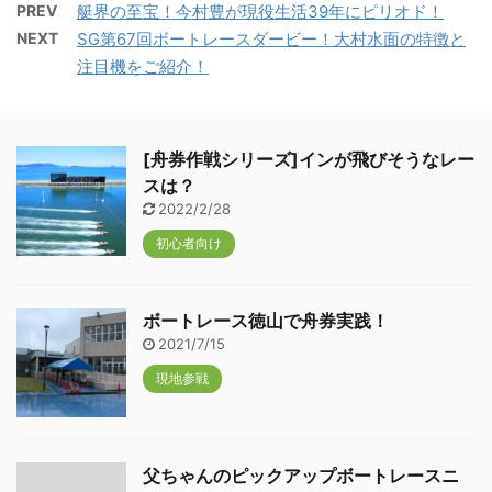
PREV
艇界の至宝！今村豊が現役生活39年にピリオド！
NEXT
SG第67回ボートレースダービー！大村水面の特徴と
注目機をご紹介！
[舟券作戦シリーズ]インが飛びそうなレー
スは？
2022/2/28
初心者向け
ボートレース徳山で舟券実践！
2021/7/15
現地参戦
父ちゃんのピックアップボートレースニ