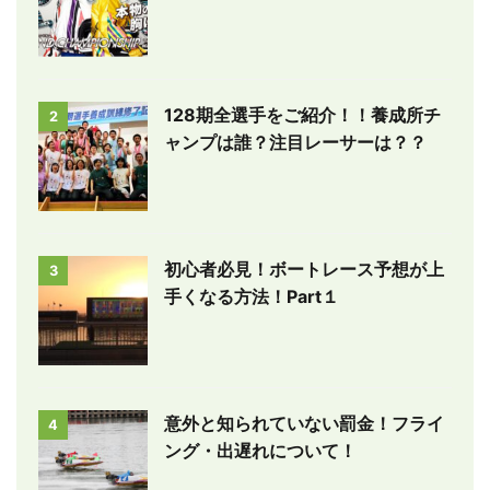
128期全選手をご紹介！！養成所チ
2
ャンプは誰？注目レーサーは？？
初心者必見！ボートレース予想が上
3
手くなる方法！Part１
意外と知られていない罰金！フライ
4
ング・出遅れについて！