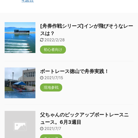
[舟券作戦シリーズ]インが飛びそうなレー
スは？
2022/2/28
初心者向け
ボートレース徳山で舟券実践！
2021/7/15
現地参戦
父ちゃんのピックアップボートレースニ
ュース。6月3週目
2021/7/7